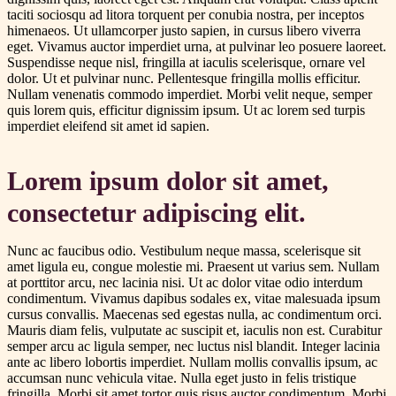
taciti sociosqu ad litora torquent per conubia nostra, per inceptos
himenaeos. Ut ullamcorper justo sapien, in cursus libero viverra
eget. Vivamus auctor imperdiet urna, at pulvinar leo posuere laoreet.
Suspendisse neque nisl, fringilla at iaculis scelerisque, ornare vel
dolor. Ut et pulvinar nunc. Pellentesque fringilla mollis efficitur.
Nullam venenatis commodo imperdiet. Morbi velit neque, semper
quis lorem quis, efficitur dignissim ipsum. Ut ac lorem sed turpis
imperdiet eleifend sit amet id sapien.
Lorem ipsum dolor sit amet,
consectetur adipiscing elit.
Nunc ac faucibus odio. Vestibulum neque massa, scelerisque sit
amet ligula eu, congue molestie mi. Praesent ut varius sem. Nullam
at porttitor arcu, nec lacinia nisi. Ut ac dolor vitae odio interdum
condimentum. Vivamus dapibus sodales ex, vitae malesuada ipsum
cursus convallis. Maecenas sed egestas nulla, ac condimentum orci.
Mauris diam felis, vulputate ac suscipit et, iaculis non est. Curabitur
semper arcu ac ligula semper, nec luctus nisl blandit. Integer lacinia
ante ac libero lobortis imperdiet. Nullam mollis convallis ipsum, ac
accumsan nunc vehicula vitae. Nulla eget justo in felis tristique
fringilla. Morbi sit amet tortor quis risus auctor condimentum. Morbi