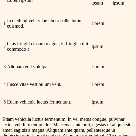
Lorem ipsum
ipsum
ipsum
In eleifend velit vitae libero sollicitudin
1
Lorem
euismod.
Cras fringilla ipsum magna, in fringilla dui
2
Ipsum
commodo a.
3
Aliquam erat volutpat.
Lorem
4
Fusce vitae vestibulum velit.
Lorem
5
Etiam vehicula luctus fermentum.
Ipsum
Etiam vehicula luctus fermentum. In vel metus congue, pulvinar
lectus vel, fermentum dui. Maecenas ante orci, egestas ut aliquet sit
amet, sagittis a magna. Aliquam ante quam, pellentesque ut
dignissim quis, laoreet eget est. Aliquam erat volutpat. Class aptent