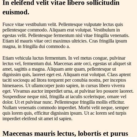
In eleifend velit vitae libero sollicitudin
euismod.
Fusce vitae vestibulum velit. Pellentesque vulputate lectus quis
pellentesque commodo. Aliquam erat volutpat. Vestibulum in
egestas velit. Pellentesque fermentum nisl vitae fringilla venenatis.
Etiam id mauris vitae orci maximus ultricies. Cras fringilla ipsum
magna, in fringilla dui commodo a.
Etiam vehicula luctus fermentum. In vel metus congue, pulvinar
lectus vel, fermentum dui. Maecenas ante orci, egestas ut aliquet sit
amet, sagittis a magna. Aliquam ante quam, pellentesque ut
dignissim quis, laoreet eget est. Aliquam erat volutpat. Class aptent
taciti sociosqu ad litora torquent per conubia nostra, per inceptos
himenaeos. Ut ullamcorper justo sapien, in cursus libero viverra
eget. Vivamus auctor imperdiet urna, at pulvinar leo posuere laoreet.
Suspendisse neque nisl, fringilla at iaculis scelerisque, ornare vel
dolor. Ut et pulvinar nunc. Pellentesque fringilla mollis efficitur.
Nullam venenatis commodo imperdiet. Morbi velit neque, semper
quis lorem quis, efficitur dignissim ipsum. Ut ac lorem sed turpis
imperdiet eleifend sit amet id sapien.
Maecenas mauris lectus, lobortis et purus