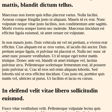
mattis, blandit dictum tellus.
Maecenas non lorem quis tellus placerat varius. Nulla facilisi.
Aenean congue fringilla justo ut aliquam. Mauris id ex erat. Nunc
vulputate neque vitae justo facilisis, non condimentum ante sagittis.
Morbi viverra semper lorem nec molestie. Maecenas tincidunt est
efficitur ligula euismod, sit amet ornare est vulputate.
In non mauris justo. Duis vehicula mi vel mi pretium, a viverra erat
efficitur. Cras aliquam est ac eros varius, id iaculis dui auctor. Duis
pretium neque ligula, et pulvinar mi placerat et. Nulla nec nunc sit
amet nunc posuere vestibulum. Ut id neque eget tortor mattis
tristique. Donec ante est, blandit sit amet tristique vel, lacinia
pulvinar arcu. Pellentesque scelerisque fermentum erat, id posuere
justo pulvinar ut. Cras id eros sed enim aliquam lobortis. Sed
lobortis nisl ut eros efficitur tincidunt. Cras justo mi, porttitor quis
mattis vel, ultricies ut purus. Ut facilisis et lacus eu cursus.
In eleifend velit vitae libero sollicitudin
euismod.
Fusce vitae vestibulum velit. Pellentesque vulputate lectus quis