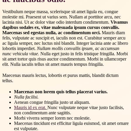
Vestibulum neque massa, scelerisque sit amet ligula eu, congue
molestie mi. Praesent ut varius sem. Nullam at porttitor arcu, nec
lacinia nisi. Ut ac dolor vitae odio interdum condimentum.
Vivamus
dapibus sodales ex, vitae malesuada ipsum cursus convallis.
Maecenas sed egestas nulla, ac condimentum orci.
Mauris diam
felis, vulputate ac suscipit et, iaculis non est. Curabitur semper arcu
ac ligula semper, nec luctus nisl blandit. Integer lacinia ante ac libero
lobortis imperdiet.
Nullam mollis convallis ipsum, ac accumsan
nunc vehicula vitae.
Nulla eget justo in felis tristique fringilla. Morbi
sit amet tortor quis risus auctor condimentum. Morbi in ullamcorper
elit. Nulla iaculis tellus sit amet mauris tempus fringilla.
Maecenas mauris lectus, lobortis et purus mattis, blandit dictum
tellus.
Maecenas non lorem quis tellus placerat varius.
Nulla facilisi.
Aenean congue fringilla justo ut aliquam.
Mauris id ex erat.
Nunc vulputate neque vitae justo facilisis,
non condimentum ante sagittis.
Morbi viverra semper lorem nec molestie.
Maecenas tincidunt est efficitur ligula euismod, sit amet ornare
est vulputate.