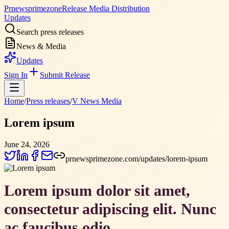
Prnewsprimezone
Release Media Distribution
Updates
Search press releases
News & Media
Updates
Sign In
Submit Release
Home
/
Press releases
/
V News Media
Lorem ipsum
June 24, 2026
prnewsprimezone.com/updates/lorem-ipsum
Lorem ipsum dolor sit amet,
consectetur adipiscing elit. Nunc
ac faucibus odio.