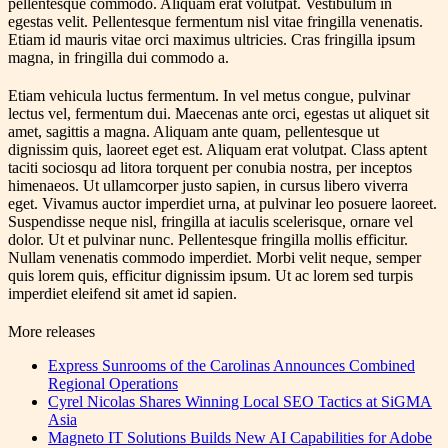
pellentesque commodo. Aliquam erat volutpat. Vestibulum in
egestas velit. Pellentesque fermentum nisl vitae fringilla venenatis.
Etiam id mauris vitae orci maximus ultricies. Cras fringilla ipsum
magna, in fringilla dui commodo a.
Etiam vehicula luctus fermentum. In vel metus congue, pulvinar
lectus vel, fermentum dui. Maecenas ante orci, egestas ut aliquet sit
amet, sagittis a magna. Aliquam ante quam, pellentesque ut
dignissim quis, laoreet eget est. Aliquam erat volutpat. Class aptent
taciti sociosqu ad litora torquent per conubia nostra, per inceptos
himenaeos. Ut ullamcorper justo sapien, in cursus libero viverra
eget. Vivamus auctor imperdiet urna, at pulvinar leo posuere laoreet.
Suspendisse neque nisl, fringilla at iaculis scelerisque, ornare vel
dolor. Ut et pulvinar nunc. Pellentesque fringilla mollis efficitur.
Nullam venenatis commodo imperdiet. Morbi velit neque, semper
quis lorem quis, efficitur dignissim ipsum. Ut ac lorem sed turpis
imperdiet eleifend sit amet id sapien.
More releases
Express Sunrooms of the Carolinas Announces Combined
Regional Operations
Cyrel Nicolas Shares Winning Local SEO Tactics at SiGMA
Asia
Magneto IT Solutions Builds New AI Capabilities for Adobe